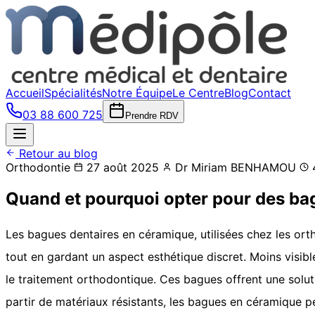
Accueil
Spécialités
Notre Équipe
Le Centre
Blog
Contact
03 88 600 725
Prendre RDV
Retour au blog
Orthodontie
27 août 2025
Dr Miriam BENHAMOU
4
Quand et pourquoi opter pour des ba
Les bagues dentaires en céramique, utilisées chez les ort
tout en gardant un aspect esthétique discret. Moins visibl
le traitement orthodontique. Ces bagues offrent une solution
partir de matériaux résistants, les bagues en céramique pe