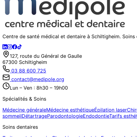
Centre de santé médical et dentaire à Schiltigheim. Soins 
127, route du Général de Gaulle
67300 Schiltigheim
03 88 600 725
contact@medipole.org
Lun – Ven : 8h30 – 19h00
Spécialités & Soins
Médecine générale
Médecine esthétique
Épilation laser
Chir
sommeil
Détartrage
Parodontologie
Endodontie
Tarifs esthé
Soins dentaires