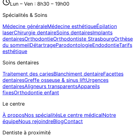
Lun – Ven : 8h30 – 19h00
Spécialités & Soins
Médecine générale
Médecine esthétique
Épilation
laser
Chirurgie dentaire
Soins dentaires
Implants
dentaires
Orthodontie
Orthodontiste Strasbourg
Orthèse
du sommeil
Détartrage
Parodontologie
Endodontie
Tarifs
esthétique
Soins dentaires
Traitement des caries
Blanchiment dentaire
Facettes
dentaires
Greffe osseuse & sinus lift
Urgences
dentaires
Aligneurs transparents
Appareils
fixes
Orthodontie enfant
Le centre
À propos
Nos spécialités
Le centre médical
Notre
équipe
Nous rejoindre
Blog
Contact
Dentiste à proximité