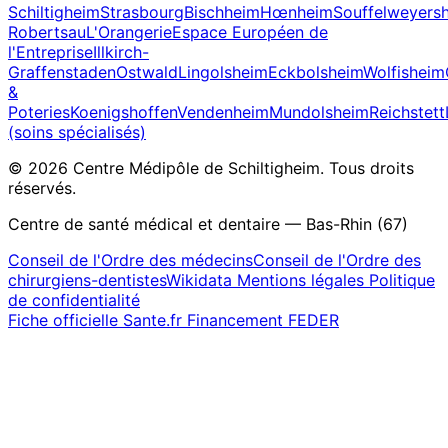
Schiltigheim
Strasbourg
Bischheim
Hœnheim
Souffelweyers
Robertsau
L'Orangerie
Espace Européen de
l'Entreprise
Illkirch-
Graffenstaden
Ostwald
Lingolsheim
Eckbolsheim
Wolfisheim
&
Poteries
Koenigshoffen
Vendenheim
Mundolsheim
Reichstett
(soins spécialisés)
© 2026 Centre Médipôle de Schiltigheim. Tous droits
réservés.
Centre de santé médical et dentaire — Bas-Rhin (67)
Conseil de l'Ordre des médecins
Conseil de l'Ordre des
chirurgiens-dentistes
Wikidata
Mentions légales
Politique
de confidentialité
Fiche officielle Sante.fr
Financement FEDER