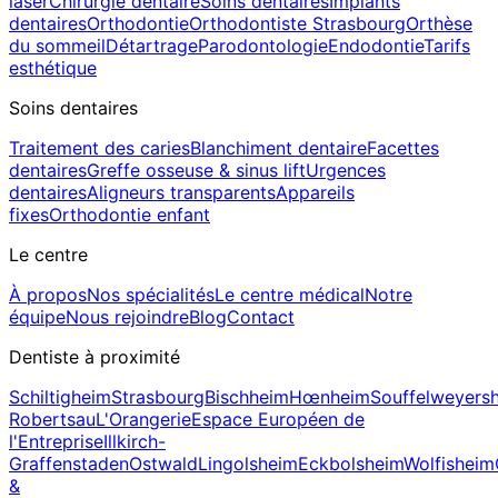
laser
Chirurgie dentaire
Soins dentaires
Implants
dentaires
Orthodontie
Orthodontiste Strasbourg
Orthèse
du sommeil
Détartrage
Parodontologie
Endodontie
Tarifs
esthétique
Soins dentaires
Traitement des caries
Blanchiment dentaire
Facettes
dentaires
Greffe osseuse & sinus lift
Urgences
dentaires
Aligneurs transparents
Appareils
fixes
Orthodontie enfant
Le centre
À propos
Nos spécialités
Le centre médical
Notre
équipe
Nous rejoindre
Blog
Contact
Dentiste à proximité
Schiltigheim
Strasbourg
Bischheim
Hœnheim
Souffelweyers
Robertsau
L'Orangerie
Espace Européen de
l'Entreprise
Illkirch-
Graffenstaden
Ostwald
Lingolsheim
Eckbolsheim
Wolfisheim
&