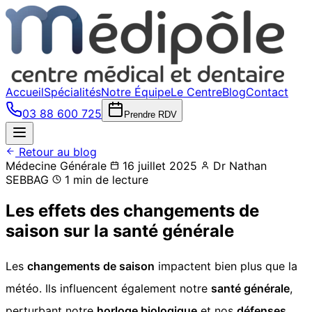
Accueil
Spécialités
Notre Équipe
Le Centre
Blog
Contact
03 88 600 725
Prendre RDV
Retour au blog
Médecine Générale
16 juillet 2025
Dr Nathan
SEBBAG
1 min de lecture
Les effets des changements de
saison sur la santé générale
Les
changements de saison
impactent bien plus que la
météo. Ils influencent également notre
santé générale
,
perturbant notre
horloge biologique
et nos
défenses