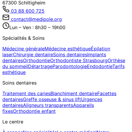
67300 Schiltigheim
03 88 600 725
contact@medipole.org
Lun – Ven : 8h30 – 19h00
Spécialités & Soins
Médecine générale
Médecine esthétique
Épilation
laser
Chirurgie dentaire
Soins dentaires
Implants
dentaires
Orthodontie
Orthodontiste Strasbourg
Orthèse
du sommeil
Détartrage
Parodontologie
Endodontie
Tarifs
esthétique
Soins dentaires
Traitement des caries
Blanchiment dentaire
Facettes
dentaires
Greffe osseuse & sinus lift
Urgences
dentaires
Aligneurs transparents
Appareils
fixes
Orthodontie enfant
Le centre