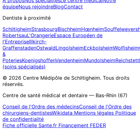
À propos
Nos spécialités
Le centre médical
Notre
équipe
Nous rejoindre
Blog
Contact
Dentiste à proximité
Schiltigheim
Strasbourg
Bischheim
Hœnheim
Souffelweyers
Robertsau
L'Orangerie
Espace Européen de
l'Entreprise
Illkirch-
Graffenstaden
Ostwald
Lingolsheim
Eckbolsheim
Wolfisheim
&
Poteries
Koenigshoffen
Vendenheim
Mundolsheim
Reichstett
(soins spécialisés)
© 2026 Centre Médipôle de Schiltigheim. Tous droits
réservés.
Centre de santé médical et dentaire — Bas-Rhin (67)
Conseil de l'Ordre des médecins
Conseil de l'Ordre des
chirurgiens-dentistes
Wikidata
Mentions légales
Politique
de confidentialité
Fiche officielle Sante.fr
Financement FEDER