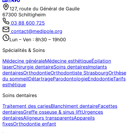
127, route du Général de Gaulle
67300 Schiltigheim
03 88 600 725
contact@medipole.org
Lun – Ven : 8h30 – 19h00
Spécialités & Soins
Médecine générale
Médecine esthétique
Épilation
laser
Chirurgie dentaire
Soins dentaires
Implants
dentaires
Orthodontie
Orthodontiste Strasbourg
Orthèse
du sommeil
Détartrage
Parodontologie
Endodontie
Tarifs
esthétique
Soins dentaires
Traitement des caries
Blanchiment dentaire
Facettes
dentaires
Greffe osseuse & sinus lift
Urgences
dentaires
Aligneurs transparents
Appareils
fixes
Orthodontie enfant