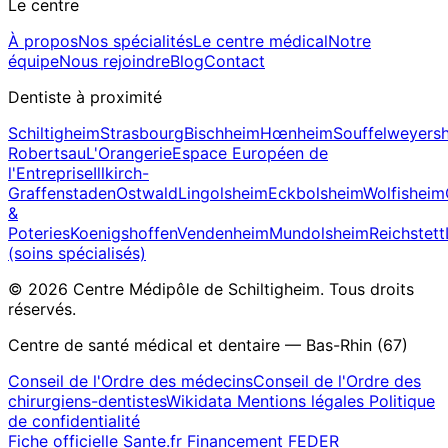
Le centre
À propos
Nos spécialités
Le centre médical
Notre
équipe
Nous rejoindre
Blog
Contact
Dentiste à proximité
Schiltigheim
Strasbourg
Bischheim
Hœnheim
Souffelweyers
Robertsau
L'Orangerie
Espace Européen de
l'Entreprise
Illkirch-
Graffenstaden
Ostwald
Lingolsheim
Eckbolsheim
Wolfisheim
&
Poteries
Koenigshoffen
Vendenheim
Mundolsheim
Reichstett
(soins spécialisés)
© 2026 Centre Médipôle de Schiltigheim. Tous droits
réservés.
Centre de santé médical et dentaire — Bas-Rhin (67)
Conseil de l'Ordre des médecins
Conseil de l'Ordre des
chirurgiens-dentistes
Wikidata
Mentions légales
Politique
de confidentialité
Fiche officielle Sante.fr
Financement FEDER