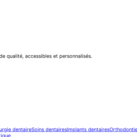
de qualité, accessibles et personnalisés.
urgie dentaire
Soins dentaires
Implants dentaires
Orthodonti
tique