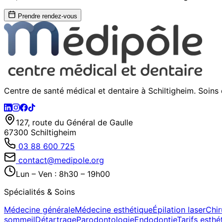
Prendre rendez-vous
Centre de santé médical et dentaire à Schiltigheim. Soins 
127, route du Général de Gaulle
67300 Schiltigheim
03 88 600 725
contact@medipole.org
Lun – Ven : 8h30 – 19h00
Spécialités & Soins
Médecine générale
Médecine esthétique
Épilation laser
Chir
sommeil
Détartrage
Parodontologie
Endodontie
Tarifs esthé