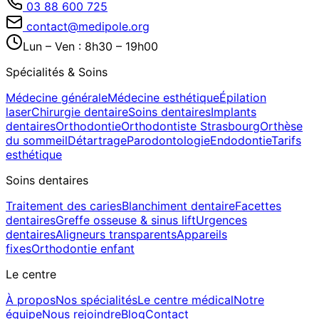
03 88 600 725
contact@medipole.org
Lun – Ven : 8h30 – 19h00
Spécialités & Soins
Médecine générale
Médecine esthétique
Épilation
laser
Chirurgie dentaire
Soins dentaires
Implants
dentaires
Orthodontie
Orthodontiste Strasbourg
Orthèse
du sommeil
Détartrage
Parodontologie
Endodontie
Tarifs
esthétique
Soins dentaires
Traitement des caries
Blanchiment dentaire
Facettes
dentaires
Greffe osseuse & sinus lift
Urgences
dentaires
Aligneurs transparents
Appareils
fixes
Orthodontie enfant
Le centre
À propos
Nos spécialités
Le centre médical
Notre
équipe
Nous rejoindre
Blog
Contact