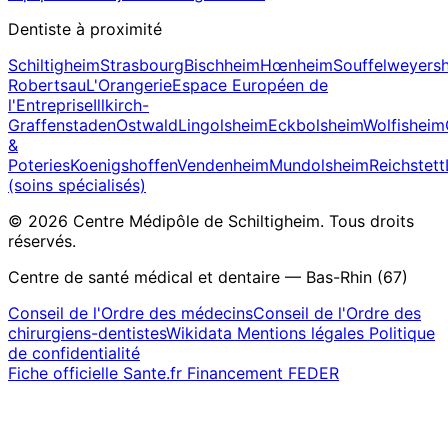
Dentiste à proximité
Schiltigheim
Strasbourg
Bischheim
Hœnheim
Souffelweyers
Robertsau
L'Orangerie
Espace Européen de
l'Entreprise
Illkirch-
Graffenstaden
Ostwald
Lingolsheim
Eckbolsheim
Wolfisheim
&
Poteries
Koenigshoffen
Vendenheim
Mundolsheim
Reichstett
(soins spécialisés)
© 2026 Centre Médipôle de Schiltigheim. Tous droits
réservés.
Centre de santé médical et dentaire — Bas-Rhin (67)
Conseil de l'Ordre des médecins
Conseil de l'Ordre des
chirurgiens-dentistes
Wikidata
Mentions légales
Politique
de confidentialité
Fiche officielle Sante.fr
Financement FEDER