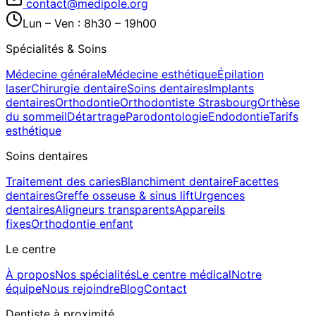
contact@medipole.org
Lun – Ven : 8h30 – 19h00
Spécialités & Soins
Médecine générale
Médecine esthétique
Épilation
laser
Chirurgie dentaire
Soins dentaires
Implants
dentaires
Orthodontie
Orthodontiste Strasbourg
Orthèse
du sommeil
Détartrage
Parodontologie
Endodontie
Tarifs
esthétique
Soins dentaires
Traitement des caries
Blanchiment dentaire
Facettes
dentaires
Greffe osseuse & sinus lift
Urgences
dentaires
Aligneurs transparents
Appareils
fixes
Orthodontie enfant
Le centre
À propos
Nos spécialités
Le centre médical
Notre
équipe
Nous rejoindre
Blog
Contact
Dentiste à proximité