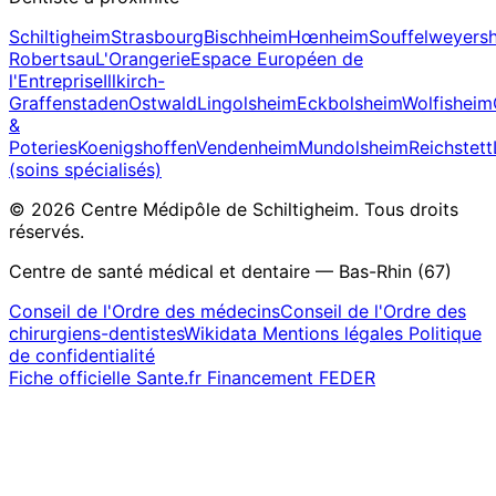
Schiltigheim
Strasbourg
Bischheim
Hœnheim
Souffelweyers
Robertsau
L'Orangerie
Espace Européen de
l'Entreprise
Illkirch-
Graffenstaden
Ostwald
Lingolsheim
Eckbolsheim
Wolfisheim
&
Poteries
Koenigshoffen
Vendenheim
Mundolsheim
Reichstett
(soins spécialisés)
© 2026 Centre Médipôle de Schiltigheim. Tous droits
réservés.
Centre de santé médical et dentaire — Bas-Rhin (67)
Conseil de l'Ordre des médecins
Conseil de l'Ordre des
chirurgiens-dentistes
Wikidata
Mentions légales
Politique
de confidentialité
Fiche officielle Sante.fr
Financement FEDER