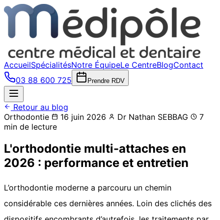
Accueil
Spécialités
Notre Équipe
Le Centre
Blog
Contact
03 88 600 725
Prendre RDV
Retour au blog
Orthodontie
16 juin 2026
Dr Nathan SEBBAG
7
min de lecture
L'orthodontie multi-attaches en
2026 : performance et entretien
L’orthodontie moderne a parcouru un chemin
considérable ces dernières années. Loin des clichés des
dispositifs encombrants d’autrefois, les traitements par