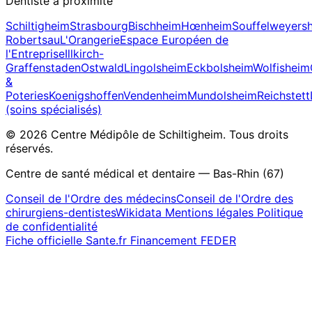
Dentiste à proximité
Schiltigheim
Strasbourg
Bischheim
Hœnheim
Souffelweyers
Robertsau
L'Orangerie
Espace Européen de
l'Entreprise
Illkirch-
Graffenstaden
Ostwald
Lingolsheim
Eckbolsheim
Wolfisheim
&
Poteries
Koenigshoffen
Vendenheim
Mundolsheim
Reichstett
(soins spécialisés)
© 2026 Centre Médipôle de Schiltigheim. Tous droits
réservés.
Centre de santé médical et dentaire — Bas-Rhin (67)
Conseil de l'Ordre des médecins
Conseil de l'Ordre des
chirurgiens-dentistes
Wikidata
Mentions légales
Politique
de confidentialité
Fiche officielle Sante.fr
Financement FEDER