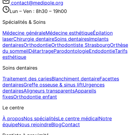
contact@medipole.org
Lun – Ven : 8h30 – 19h00
Spécialités & Soins
Médecine générale
Médecine esthétique
Épilation
laser
Chirurgie dentaire
Soins dentaires
Implants
dentaires
Orthodontie
Orthodontiste Strasbourg
Orthèse
du sommeil
Détartrage
Parodontologie
Endodontie
Tarifs
esthétique
Soins dentaires
Traitement des caries
Blanchiment dentaire
Facettes
dentaires
Greffe osseuse & sinus lift
Urgences
dentaires
Aligneurs transparents
Appareils
fixes
Orthodontie enfant
Le centre
À propos
Nos spécialités
Le centre médical
Notre
équipe
Nous rejoindre
Blog
Contact