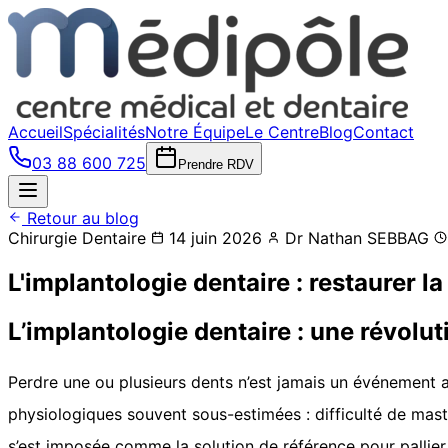
Accueil
Spécialités
Notre Équipe
Le Centre
Blog
Contact
03 88 600 725
Prendre RDV
Retour au blog
Chirurgie Dentaire
14 juin 2026
Dr Nathan SEBBAG
L'implantologie dentaire : restaurer la
L’implantologie dentaire : une révolut
Perdre une ou plusieurs dents n’est jamais un événement a
physiologiques souvent sous-estimées : difficulté de masti
s’est imposée comme la solution de référence pour pallier