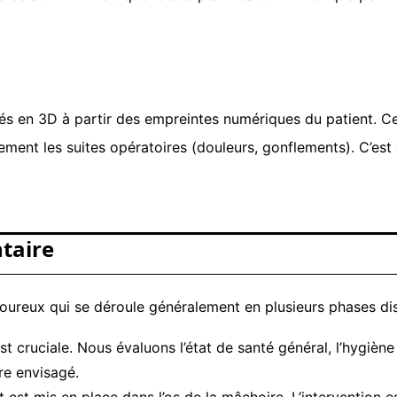
és en 3D à partir des empreintes numériques du patient. Ce
blement les suites opératoires (douleurs, gonflements). C’est
ntaire
oureux qui se déroule généralement en plusieurs phases dis
st cruciale. Nous évaluons l’état de santé général, l’hygiène
re envisagé.
nt est mis en place dans l’os de la mâchoire. L’intervention