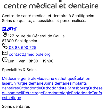
Centre de santé médical et dentaire à Schiltigheim.
Soins de qualité, accessibles et personnalisés.
127, route du Général de Gaulle
67300 Schiltigheim
03 88 600 725
contact@medipole.org
Lun – Ven : 8h30 – 19h00
Spécialités & Soins
Médecine générale
Médecine esthétique
Épilation
laser
Chirurgie dentaire
Soins dentaires
Implants
dentaires
Orthodontie
Orthodontiste Strasbourg
Orthèse
du sommeil
Détartrage
Parodontologie
Endodontie
Tarifs
esthétique
Soins dentaires