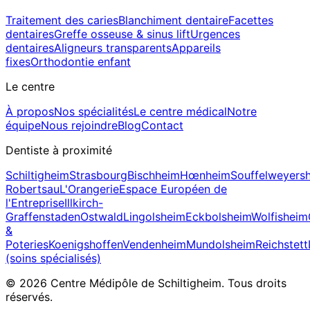
Traitement des caries
Blanchiment dentaire
Facettes
dentaires
Greffe osseuse & sinus lift
Urgences
dentaires
Aligneurs transparents
Appareils
fixes
Orthodontie enfant
Le centre
À propos
Nos spécialités
Le centre médical
Notre
équipe
Nous rejoindre
Blog
Contact
Dentiste à proximité
Schiltigheim
Strasbourg
Bischheim
Hœnheim
Souffelweyers
Robertsau
L'Orangerie
Espace Européen de
l'Entreprise
Illkirch-
Graffenstaden
Ostwald
Lingolsheim
Eckbolsheim
Wolfisheim
&
Poteries
Koenigshoffen
Vendenheim
Mundolsheim
Reichstett
(soins spécialisés)
© 2026 Centre Médipôle de Schiltigheim. Tous droits
réservés.