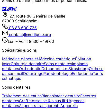
Soins de qualité, accessibles et personnalisés.
127, route du Général de Gaulle
67300 Schiltigheim
03 88 600 725
contact@medipole.org
Lun – Ven : 8h30 – 19h00
Spécialités & Soins
Médecine générale
Médecine esthétique
Épilation
laser
Chirurgie dentaire
Soins dentaires
Implants
dentaires
Orthodontie
Orthodontiste Strasbourg
Orthèse
du sommeil
Détartrage
Parodontologie
Endodontie
Tarifs
esthétique
Soins dentaires
Traitement des caries
Blanchiment dentaire
Facettes
dentaires
Greffe osseuse & sinus lift
Urgences
dentaires
Aligneurs transparents
Appareils