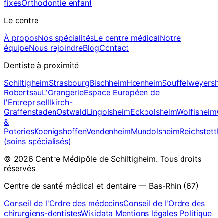
fixes
Orthodontie enfant
Le centre
À propos
Nos spécialités
Le centre médical
Notre
équipe
Nous rejoindre
Blog
Contact
Dentiste à proximité
Schiltigheim
Strasbourg
Bischheim
Hœnheim
Souffelweyers
Robertsau
L'Orangerie
Espace Européen de
l'Entreprise
Illkirch-
Graffenstaden
Ostwald
Lingolsheim
Eckbolsheim
Wolfisheim
&
Poteries
Koenigshoffen
Vendenheim
Mundolsheim
Reichstett
(soins spécialisés)
© 2026 Centre Médipôle de Schiltigheim. Tous droits
réservés.
Centre de santé médical et dentaire — Bas-Rhin (67)
Conseil de l'Ordre des médecins
Conseil de l'Ordre des
chirurgiens-dentistes
Wikidata
Mentions légales
Politique