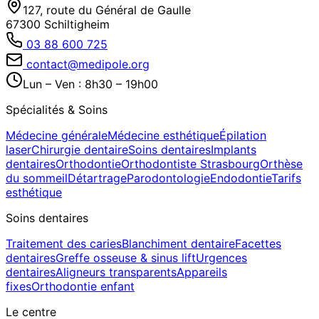
127, route du Général de Gaulle
67300 Schiltigheim
03 88 600 725
contact@medipole.org
Lun – Ven : 8h30 – 19h00
Spécialités & Soins
Médecine générale
Médecine esthétique
Épilation
laser
Chirurgie dentaire
Soins dentaires
Implants
dentaires
Orthodontie
Orthodontiste Strasbourg
Orthèse
du sommeil
Détartrage
Parodontologie
Endodontie
Tarifs
esthétique
Soins dentaires
Traitement des caries
Blanchiment dentaire
Facettes
dentaires
Greffe osseuse & sinus lift
Urgences
dentaires
Aligneurs transparents
Appareils
fixes
Orthodontie enfant
Le centre