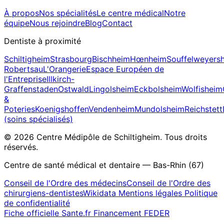
À propos
Nos spécialités
Le centre médical
Notre
équipe
Nous rejoindre
Blog
Contact
Dentiste à proximité
Schiltigheim
Strasbourg
Bischheim
Hœnheim
Souffelweyers
Robertsau
L'Orangerie
Espace Européen de
l'Entreprise
Illkirch-
Graffenstaden
Ostwald
Lingolsheim
Eckbolsheim
Wolfisheim
&
Poteries
Koenigshoffen
Vendenheim
Mundolsheim
Reichstett
(soins spécialisés)
© 2026 Centre Médipôle de Schiltigheim. Tous droits
réservés.
Centre de santé médical et dentaire — Bas-Rhin (67)
Conseil de l'Ordre des médecins
Conseil de l'Ordre des
chirurgiens-dentistes
Wikidata
Mentions légales
Politique
de confidentialité
Fiche officielle Sante.fr
Financement FEDER